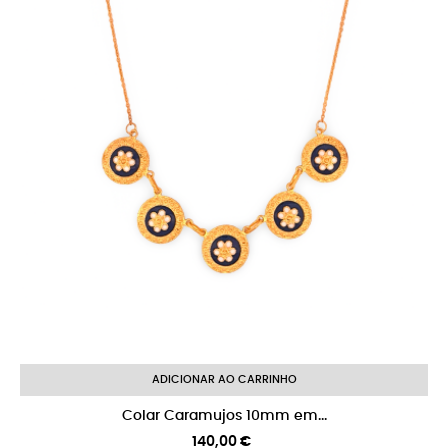
ADICIONAR AO CARRINHO
Colar Caramujos 10mm em...
Preço
140,00 €