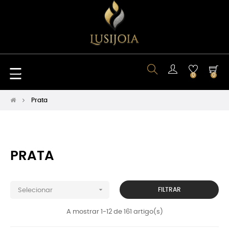
Toggle
☰
0
0
navigation
Prata
PRATA

FILTRAR
Selecionar
A mostrar 1-12 de 161 artigo(s)