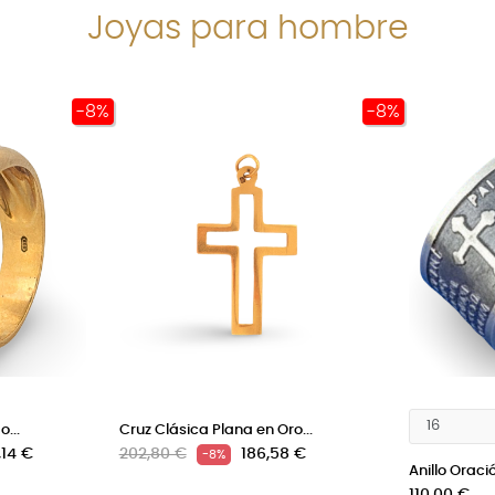
Joyas para hombre
-8%
-8%
o...
Cruz Clásica Plana en Oro...
o
Precio
Precio
,14 €
202,80 €
186,58 €
-8%
Anillo Oraci
regular
Precio