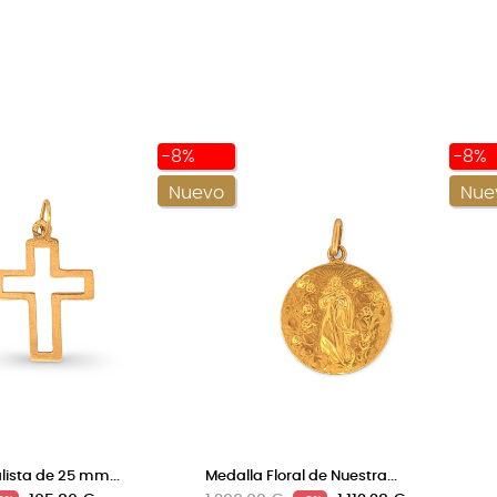
-8%
-8%
Nuevo
Nue
lista de 25 mm...
Medalla Floral de Nuestra...