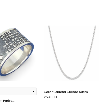
Collar Cadena Cuerda 60cm...
Precio
253,00 €
ón Padre...