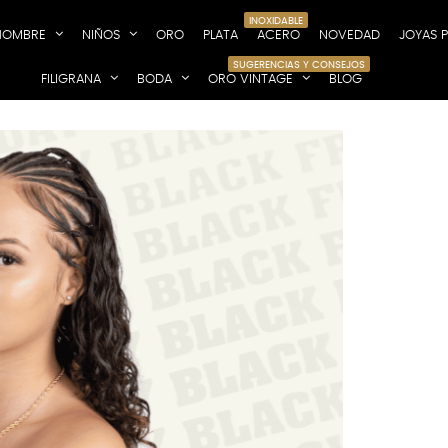
INOXIDABLE
HOMBRE
NIÑOS
ORO
PLATA
ACERO
NOVEDAD
JOYAS 
SUGERENCIAS Y CONSEJOS
FILIGRANA
BODA
ORO VINTAGE
BLOG