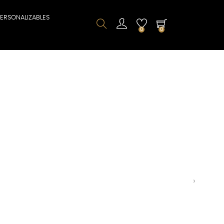
PERSONALIZABLES
0
0
Next
›