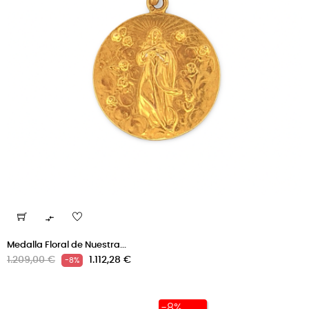

Medalla Floral de Nuestra...
Precio
Precio
1.209,00 €
1.112,28 €
-8%
regular
-8%