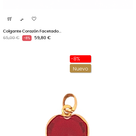

Colgante Corazón Facetado...
Precio
Precio
65,00 €
59,80 €
-8%
regular
-8%
Nuevo