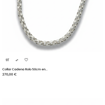

Collar Cadena Rolo 50cm en...
Precio
270,00 €