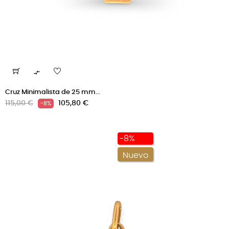

Cruz Minimalista de 25 mm...
Precio
Precio
115,00 €
105,80 €
-8%
regular
-8%
Nuevo