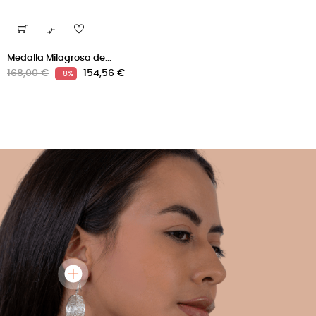

Medalla Milagrosa de...
Precio
Precio
168,00 €
154,56 €
-8%
regular