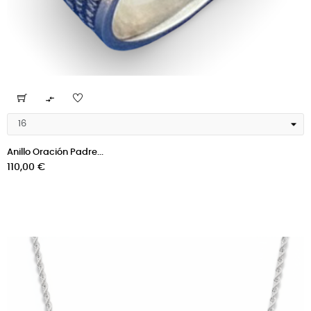

Anillo Oración Padre...
Precio
110,00 €