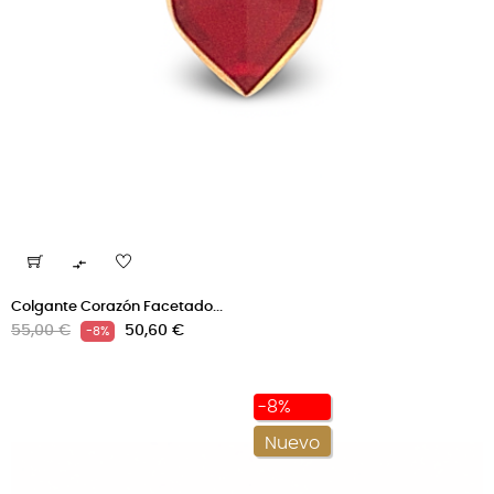

Colgante Corazón Facetado...
Precio
Precio
55,00 €
50,60 €
-8%
regular
-8%
Nuevo