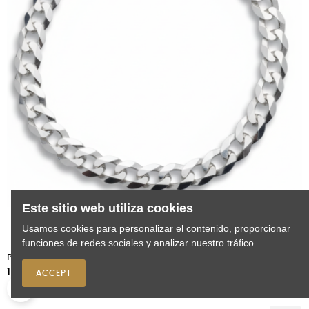
Este sitio web utiliza cookies
Usamos cookies para personalizar el contenido, proporcionar

funciones de redes sociales y analizar nuestro tráfico.
Pulsera BB (Barbela)...
Precio
160,00 €
ACCEPT
0