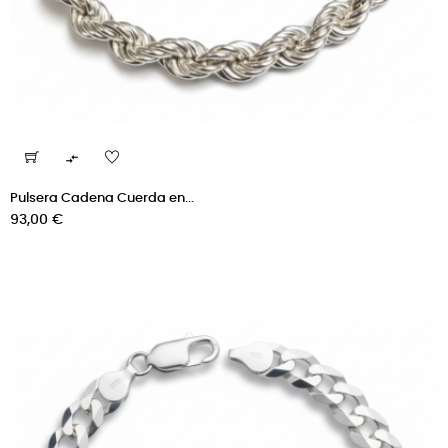

Pulsera Cadena Cuerda en...
Precio
93,00 €