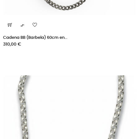

Cadena BB (Barbela) 60cm en...
Precio
310,00 €