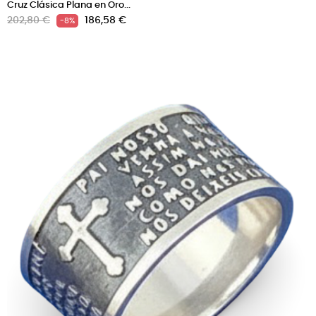
Cruz Clásica Plana en Oro...
Precio
Precio
202,80 €
186,58 €
-8%
regular