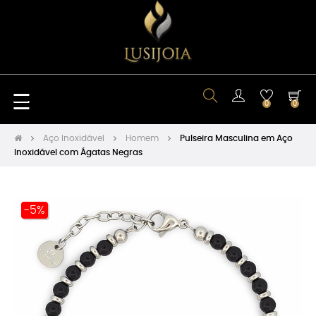
Toggle
☰
0
0
navigation
Aço Inoxidável
Homem
Pulseira Masculina em Aço
Inoxidável com Ágatas Negras
-5%