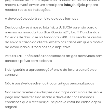
pagamento de indenização e sem necessidade de indicar o
motivo. Deverá enviar um email para
info@lusijoia.pt
para
receber todas as indicações.
A devolução poderá ser feita de duas formas :
Deslocando-se à nossa loja física LUSIJOIA ou envio para a
mesma na morada Rua Elias Garcia n241, loja 11 1ºandar das
Galerias de São José na Amadora 2700-336, sendo os custos
do envio a cargo do cliente, exceto nos casos em que o motivo
da devolução ou troca nos seja imputável.
IMPORTANTE : não serão rececionados artigos devolvidos sem
contacto prévio com o cliente.
É obrigatório a apresentação/ envio da fatura ou talão de
compra.
Não é possível devolver ou trocar artigos personalizados
Não serão aceites devoluções de artigos com sinais de uso. A
peça não deve ter sido usada e deve estar nas mesmas
condições que o recebeu; ou seja deve estar na embalagem
original.