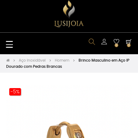
Toggle
☰
0
0
navigation
Aço Inoxidável
Homem
Brinco Masculino em Aço IP
Dourado com Pedras Brancas
-5%