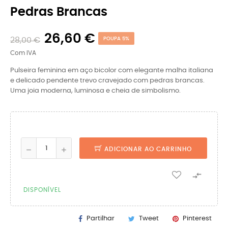
Pedras Brancas
26,60 €
28,00 €
POUPA 5%
Com IVA
Pulseira feminina em aço bicolor com elegante malha italiana
e delicado pendente trevo cravejado com pedras brancas.
Uma joia moderna, luminosa e cheia de simbolismo.
ADICIONAR AO CARRINHO

DISPONÍVEL
Partilhar
Tweet
Pinterest