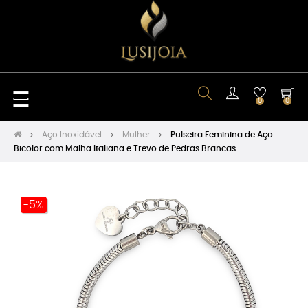
Toggle
☰
0
0
navigation
Aço Inoxidável
Mulher
Pulseira Feminina de Aço
Bicolor com Malha Italiana e Trevo de Pedras Brancas
-5%