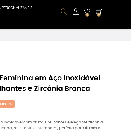
S PERSONALIZÁVEIS
0
0
 Feminina em Aço Inoxidável
ilhantes e Zircónia Branca
OUPA 5%
o inoxidável com cristais brilhantes e elegante zircónia
ticada, resistente e intemporal, perfeita para iluminar