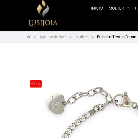
INÍCIO
MULHER
H
Aço Inoxidável
Mulher
Pulseira Tennis Femin
-5%