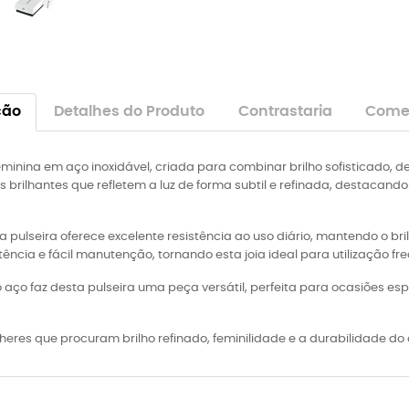
ção
Detalhes do Produto
Contrastaria
Comen
eminina em aço inoxidável, criada para combinar brilho sofisticado, d
 brilhantes que refletem a luz de forma subtil e refinada, destacan
a pulseira oferece excelente resistência ao uso diário, mantendo o br
tência e fácil manutenção, tornando esta joia ideal para utilização fr
o aço faz desta pulseira uma peça versátil, perfeita para ocasiões es
es que procuram brilho refinado, feminilidade e a durabilidade do a