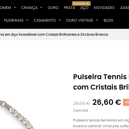
INOXIDÁVEL
OMEM
CRIANÇA
OURO
PRATA
AÇO
NOVIDADES
JOIA
FILIGRANAS
CASAMENTO
OURO VINTAGE
BLOG
ina em Aço Inoxidável com Cristais Brilhantes e Zircónia Branca
Pulseira Tennis
com Cristais Br
26,60 €
28,00 €
P
Com IVA
Pulseira tennis feminina em aç
branca central. Uma joia sofis