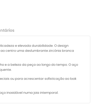
tários
elicadeza e elevada durabilidade. O design
do ao centro uma deslumbrante zircónia branca
ilho e a beleza da peça ao longo do tempo. O aço
equente.
peciais ou para acrescentar sofisticação ao look
ço inoxidável numa joia intemporal.