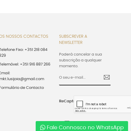
OS NOSSOS CONTACTOS
SUBSCREVER A
NEWSLETTER
Telefone Fixo: +351 218 084
Poderá cancelar a sua
329
subscrição a qualquer
Telemóvel: +351 916 887 266
momento.
Email:
mkt.lusijoia@gmail.com
Formulário de Contacto
ReCaptcha
Aceito os Termos e
Fale Connosco no WhatsApp
Condições