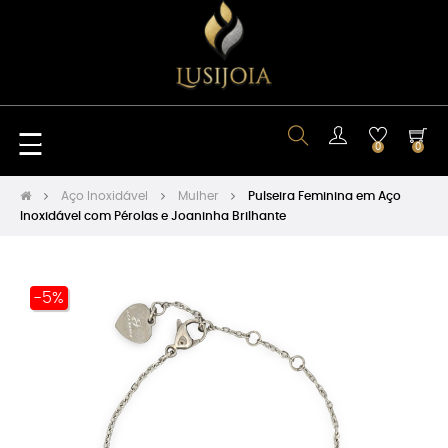
Toggle
☰
0
0
navigation
Aço Inoxidável
Mulher
Pulseira Feminina em Aço
Inoxidável com Pérolas e Joaninha Brilhante
-5%