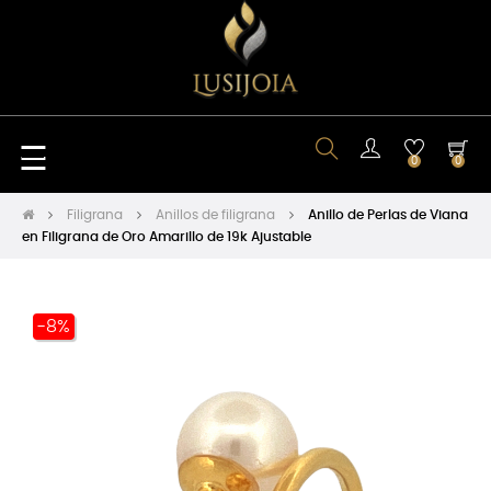
Navegación
☰
0
0
de
Filigrana
Anillos de filigrana
Anillo de Perlas de Viana
en Filigrana de Oro Amarillo de 19k Ajustable
palanca
-8%