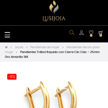
Navegación
☰
0
0
de
Joyas
Pendientes de mujer
Pendientes de oro para
mujer
Pendientes Trébol Rayado con Cierre Clic Clac – 25mm
Oro Amarillo 18K
palanca
-8%