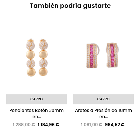
También podría gustarte
-8%
CARRO
CARRO
Pendientes Botón 30mm
Aretes a Presión de 18mm
en...
en...
Precio
Precio
Precio
Precio
1.288,00 €
1.184,96 €
1.081,00 €
994,52 €
regular
regular