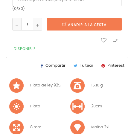
(0/30)
AÑADIR A LA CESTA

DISPONIBLE
Compartir
Tuitear
Pinterest
Plata de ley 925.
15,10 g
Plata
20cm
8 mm
Malha 3x1