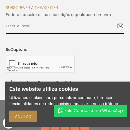
SUBSCREVER A NEWSLETTER
Poderá cancelar a sua subscrição a qualquer momento.
ReCaptcha
Aceito os Termos e Condições
Este website utiliza cookies
Utilizamos cookies para personalizar conteúdo, fornecer
funcionalidades de redes sociais e analisar o nosso tráfego.
©2024 Lusijoia | Todos os direitos reservados |
Fale Connosco no WhatsApp
Desenvolvido por
WEBES
ACEITAR
0