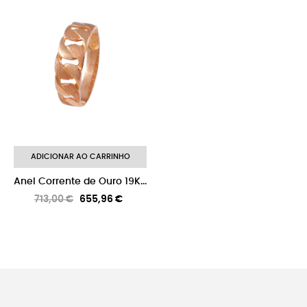
-8%
ADICIONAR AO CARRINHO
Anel Corrente de Ouro 19K...
Preço
Preço
713,00 €
655,96 €
normal