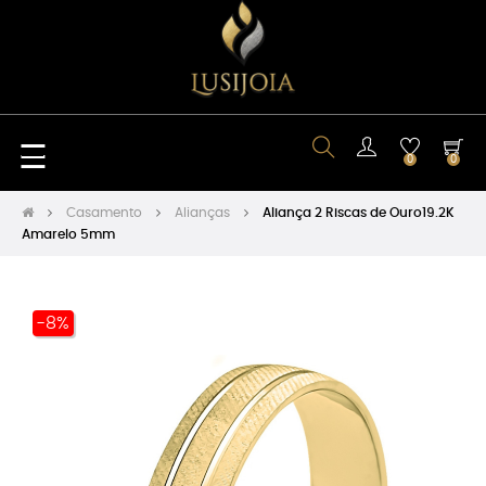
Toggle
☰
0
0
navigation
Casamento
Alianças
Aliança 2 Riscas de Ouro19.2K
Amarelo 5mm
-8%