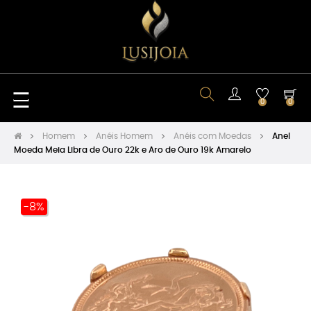
Toggle
☰
0
0
navigation
Homem
Anéis Homem
Anéis com Moedas
Anel
Moeda Meia Libra de Ouro 22k e Aro de Ouro 19k Amarelo
-8%