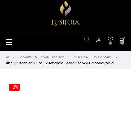
Toggle
☰
0
0
navigation
Homem
Anéis Homem
Anéis de Ouro Homem
Anel 2Riscas de Ouro 9k Amarelo Pedra Branca Personalizável
-8%