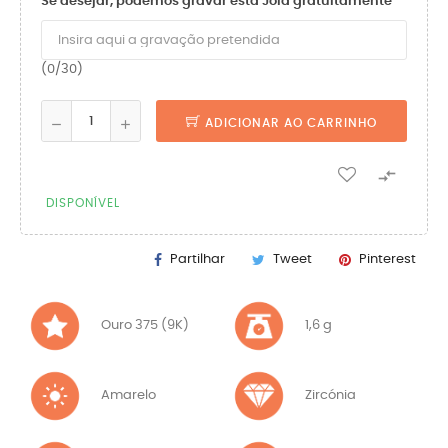
Se desejar, podemos gravar esta Joia gratuitamente
(0/30)
ADICIONAR AO CARRINHO

DISPONÍVEL
Partilhar
Tweet
Pinterest
Ouro 375 (9K)
1,6 g
Amarelo
Zircónia