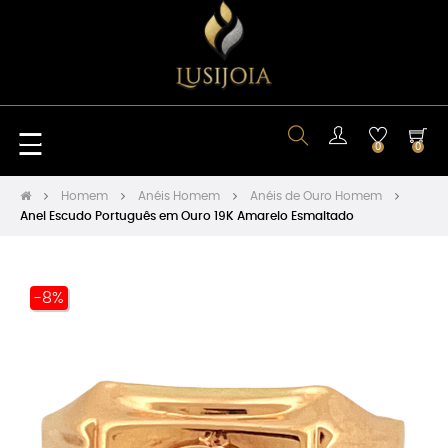
Toggle
☰
0
0
navigation
Homem
Anéis Homem
Anéis de Ouro Homem
Anel Escudo Português em Ouro 19K Amarelo Esmaltado
-8%