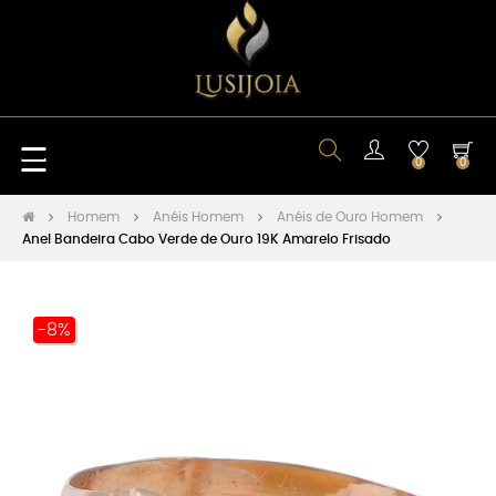
Toggle
☰
0
0
navigation
Homem
Anéis Homem
Anéis de Ouro Homem
Anel Bandeira Cabo Verde de Ouro 19K Amarelo Frisado
-8%