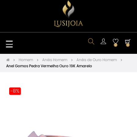
Toggle
☰
0
0
navigation
Homem
Anéis Homem
Anéis de Ouro Homem
Anel Gomos Pedra Vermelha Ouro 19K Amarelo
-8%