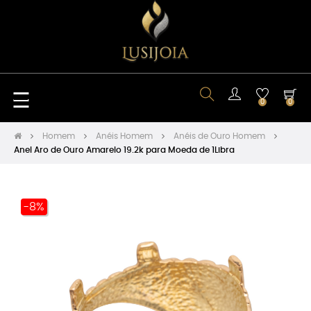
Toggle
☰
0
0
navigation
Homem
Anéis Homem
Anéis de Ouro Homem
Anel Aro de Ouro Amarelo 19.2k para Moeda de 1Libra
-8%