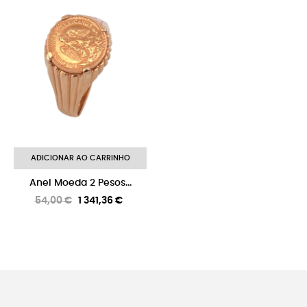
-8%
ADICIONAR AO CARRINHO
Anel Moeda 2 Pesos...
Preço
Preço
54,00 €
1 341,36 €
normal