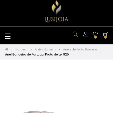
Toggle
☰
0
0
navigation
Homem
Anéis Homem
Anéis de Prata Homem
Anel Bandeira de Portugal Prata de Lei 925