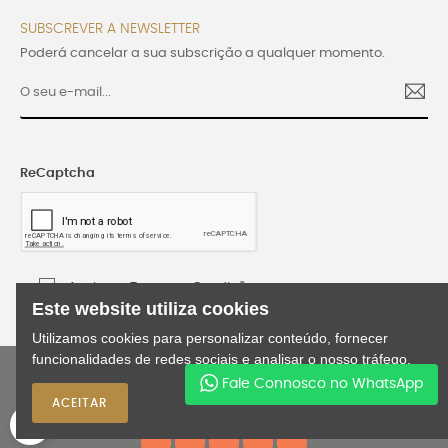
SUBSCREVER A NEWSLETTER
Poderá cancelar a sua subscrição a qualquer momento.
ReCaptcha
Aceito os Termos e Condições
Este website utiliza cookies
Utilizamos cookies para personalizar conteúdo, fornecer
funcionalidades de redes sociais e analisar o nosso tráfego.
©2024 Lusijoia | Todos os direitos reservados |
Fale Connosco no WhatsApp
Desenvolvido por
WEBES
ACEITAR
0