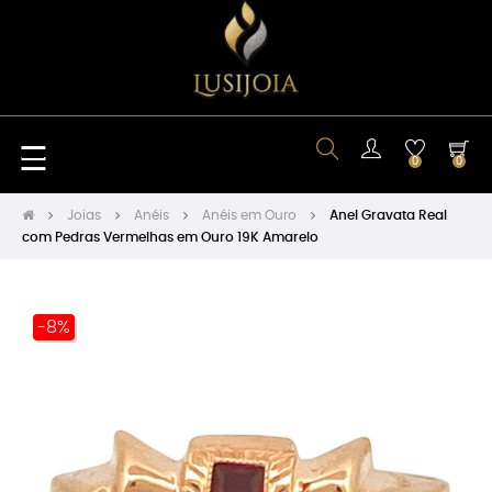
Toggle
☰
0
0
navigation
Joias
Anéis
Anéis em Ouro
Anel Gravata Real
com Pedras Vermelhas em Ouro 19K Amarelo
-8%