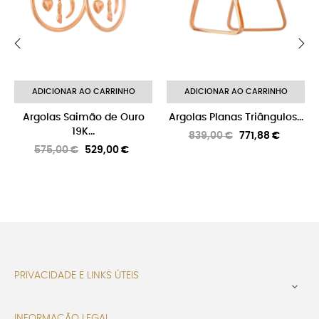
‹
›
ADICIONAR AO CARRINHO
ADICIONAR AO CARRINHO
Argolas Saimão de Ouro
Argolas Planas Triângulos...
19K...
Preço
Preço
839,00 €
771,88 €
Preço
Preço
575,00 €
529,00 €
normal
normal
PRIVACIDADE E LINKS ÚTEIS

INFORMAÇÃO LEGAL