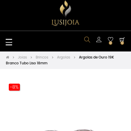
Toggle
☰
0
0
navigation
Joias
Brincos
Argolas
Argolas de Ouro 19K
Branco Tubo Liso 18mm
-8%