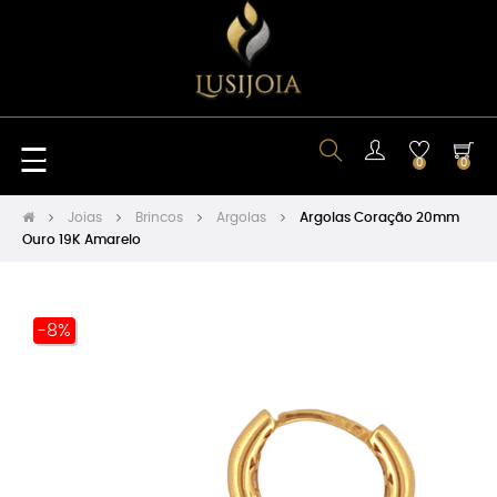
Toggle
☰
0
0
navigation
Joias
Brincos
Argolas
Argolas Coração 20mm
Ouro 19K Amarelo
-8%