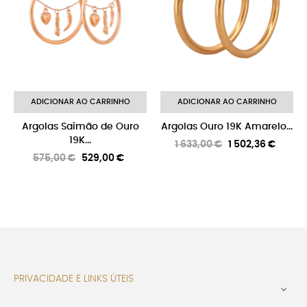
ADICIONAR AO CARRINHO
ADICIONAR AO CARRINHO
Argolas Saimão de Ouro
Argolas Ouro 19K Amarelo...
19K...
Preço
Preço
1 633,00 €
1 502,36 €
Preço
Preço
575,00 €
529,00 €
normal
normal
PRIVACIDADE E LINKS ÚTEIS
