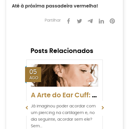
Até à próxima passadeira vermelha!
Partilhar
Posts Relacionados
05
30
AGO
JUL
A Arte do Ear Cuff: Brincos sem perfuração para mudar de look
Já imaginou poder acordar com
Já ima
um piercing na cartilagem e, no
seus n
dia seguinte, acordar sem ele?
tirou 
Sem...
No...