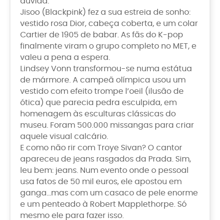
dúvida.
Jisoo (Blackpink) fez a sua estreia de sonho:
vestido rosa Dior, cabeça coberta, e um colar
Cartier de 1905 de babar. As fãs do K-pop
finalmente viram o grupo completo no MET, e
valeu a pena a espera.
Lindsey Vonn transformou-se numa estátua
de mármore. A campeã olímpica usou um
vestido com efeito trompe l’oeil (ilusão de
ótica) que parecia pedra esculpida, em
homenagem às esculturas clássicas do
museu. Foram 500.000 missangas para criar
aquele visual calcário.
E como não rir com Troye Sivan? O cantor
apareceu de jeans rasgados da Prada. Sim,
leu bem: jeans. Num evento onde o pessoal
usa fatos de 50 mil euros, ele apostou em
ganga…mas com um casaco de pele enorme
e um penteado à Robert Mapplethorpe. Só
mesmo ele para fazer isso.