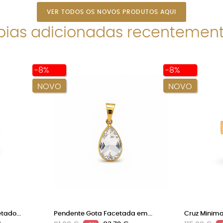
VER TODOS OS NOVOS PRODUTOS AQUI
oias adicionadas recentemen
-8%
-8%
NOVO
NOVO
ado...
Pendente Gota Facetada em...
Cruz Minima