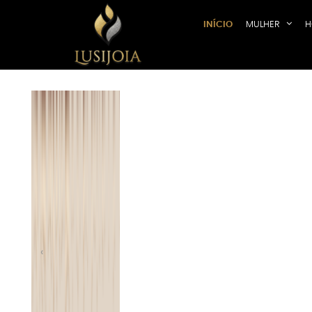
INÍCIO
MULHER
H
Previous
‹