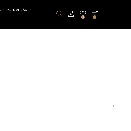
S PERSONALIZÁVEIS
0
0
Next
›