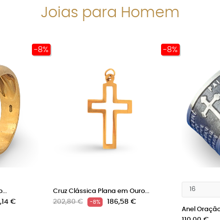
Joias para Homem
-8%
-8%
...
Cruz Clássica Plana em Ouro...
o
Preço
Preço
,14 €
202,80 €
186,58 €
-8%
Anel Oração 
normal
Preço