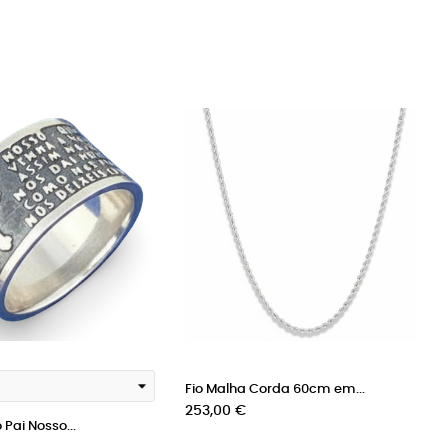
Fio Malha Corda 60cm em...
Preço
253,00 €
Pai Nosso...