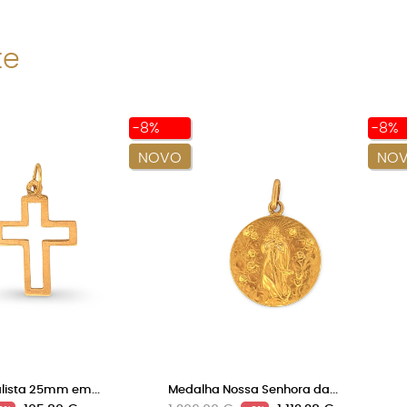
te
-8%
-8%
NOVO
NO
lista 25mm em...
Medalha Nossa Senhora da...