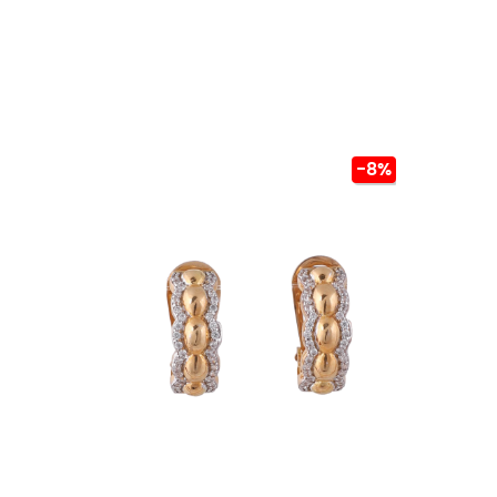
-8%


ADICIONAR AO CARRINHO