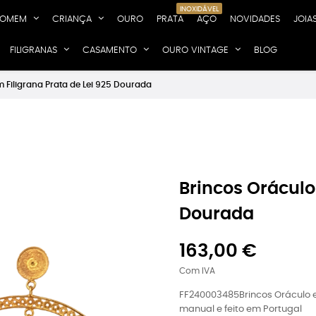
INOXIDÁVEL
OMEM
CRIANÇA
OURO
PRATA
AÇO
NOVIDADES
JOIA
FILIGRANAS
CASAMENTO
OURO VINTAGE
BLOG
 Filigrana Prata de Lei 925 Dourada
Brincos Oráculo
Dourada
163,00 €
Com IVA
FF240003485Brincos Oráculo e
manual e feito em Portugal