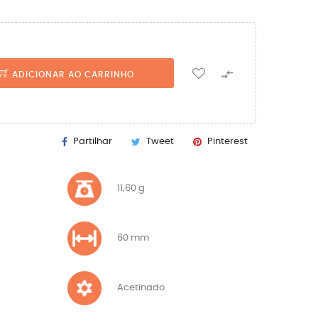

ADICIONAR AO CARRINHO
Partilhar
Tweet
Pinterest
11,60 g
60 mm
Acetinado