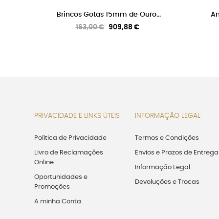
Brincos Gotas 15mm de Ouro...
An
Preço
Preço
163,00 €
909,88 €
normal
PRIVACIDADE E LINKS ÚTEIS
INFORMAÇÃO LEGAL
Política de Privacidade
Termos e Condições
Livro de Reclamações
Envios e Prazos de Entrega
Online
Informação Legal
Oportunidades e
Devoluções e Trocas
Promoções
A minha Conta