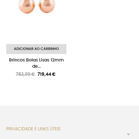
ADICIONAR AO CARRINHO
Brincos Bolas Lisas 12mm
de...
Preço
Preço
782,00 €
719,44 €
normal
PRIVACIDADE E LINKS ÚTEIS
