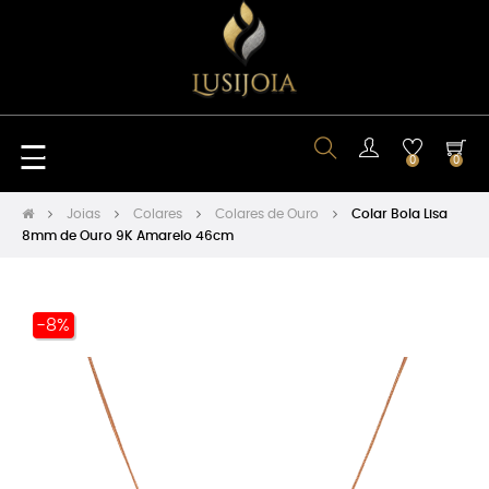
Toggle
☰
0
0
navigation
Joias
Colares
Colares de Ouro
Colar Bola Lisa
8mm de Ouro 9K Amarelo 46cm
-8%