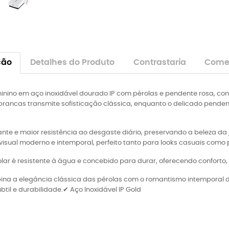
ção
Detalhes do Produto
Contrastaria
Comen
inino em aço inoxidável dourado IP com pérolas e pendente rosa, con
brancas transmite sofisticação clássica, enquanto o delicado pend
te e maior resistência ao desgaste diário, preservando a beleza da j
visual moderno e intemporal, perfeito tanto para looks casuais como 
ar é resistente à água e concebido para durar, oferecendo conforto, e
bina a elegância clássica das pérolas com o romantismo intemporal d
btil e durabilidade.✔ Aço Inoxidável IP Gold