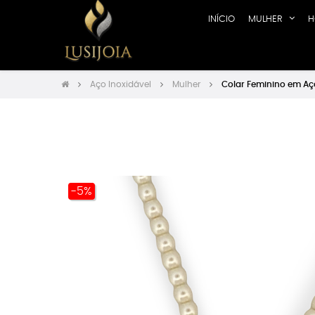
INÍCIO
MULHER
H
Aço Inoxidável
Mulher
Colar Feminino em Aç
-5%