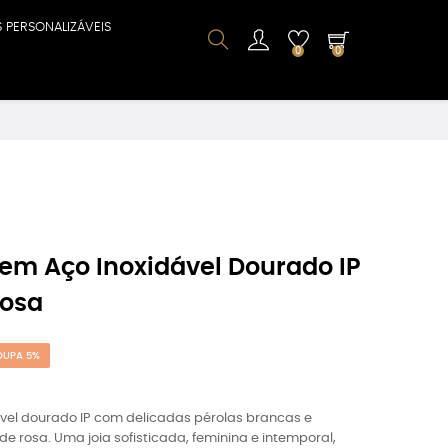
S PERSONALIZÁVEIS
0
0
em Aço Inoxidável Dourado IP
Rosa
OUPA 5%
ável dourado IP com delicadas pérolas brancas e
 rosa. Uma joia sofisticada, feminina e intemporal,