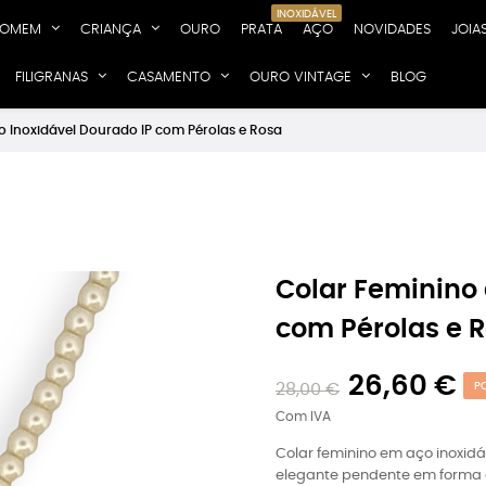
INOXIDÁVEL
OMEM
CRIANÇA
OURO
PRATA
AÇO
NOVIDADES
JOIA
FILIGRANAS
CASAMENTO
OURO VINTAGE
BLOG
o Inoxidável Dourado IP com Pérolas e Rosa
Colar Feminino 
com Pérolas e 
26,60 €
28,00 €
P
Com IVA
Colar feminino em aço inoxid
elegante pendente em forma de