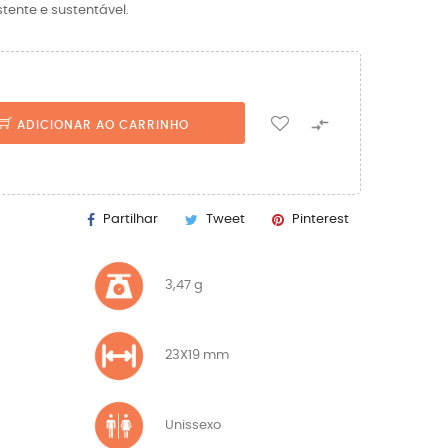
tente e sustentável.

ADICIONAR AO CARRINHO
Partilhar
Tweet
Pinterest
3,47 g
23X19 mm
Unissexo