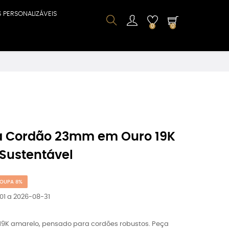
S PERSONALIZÁVEIS
0
0
a Cordão 23mm em Ouro 19K
 Sustentável
OUPA 8%
01 a 2026-08-31
19K amarelo, pensado para cordões robustos. Peça