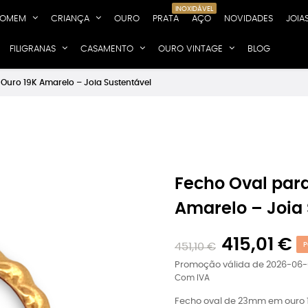
INOXIDÁVEL
OMEM
CRIANÇA
OURO
PRATA
AÇO
NOVIDADES
JOIA
FILIGRANAS
CASAMENTO
OURO VINTAGE
BLOG
uro 19K Amarelo – Joia Sustentável
Fecho Oval par
Amarelo – Joia
415,01 €
451,10 €
P
Promoção válida de 2026-06-
Com IVA
Fecho oval de 23mm em ouro 