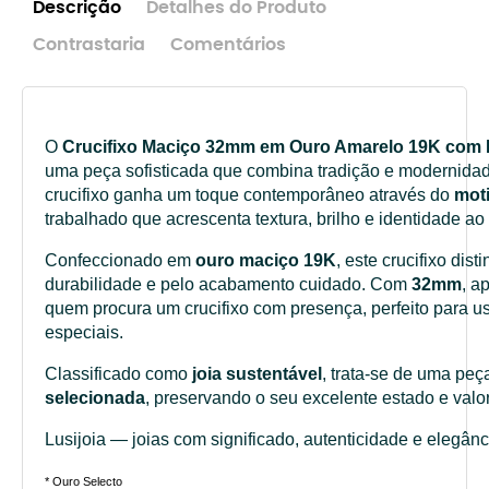
Descrição
Detalhes do Produto
Contrastaria
Comentários
O
Crucifixo Maciço 32mm em Ouro Amarelo 19K com 
uma peça sofisticada que combina tradição e modernidad
crucifixo ganha um toque contemporâneo através do
moti
trabalhado que acrescenta textura, brilho e identidade ao
Confeccionado em
ouro maciço 19K
, este crucifixo dis
durabilidade e pelo acabamento cuidado. Com
32mm
, a
quem procura um crucifixo com presença, perfeito para us
especiais.
Classificado como
joia sustentável
, trata-se de uma pe
selecionada
, preservando o seu excelente estado e val
Lusijoia — joias com significado, autenticidade e elegânc
* Ouro Selecto