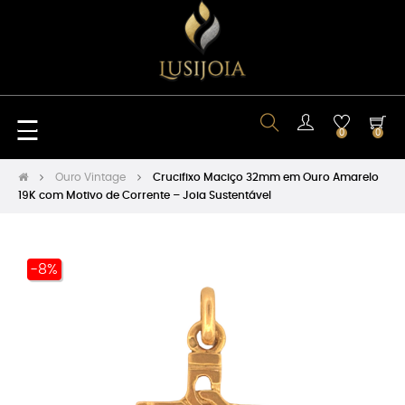
Toggle
☰
0
0
navigation
Ouro Vintage
Crucifixo Maciço 32mm em Ouro Amarelo
19K com Motivo de Corrente – Joia Sustentável
-8%