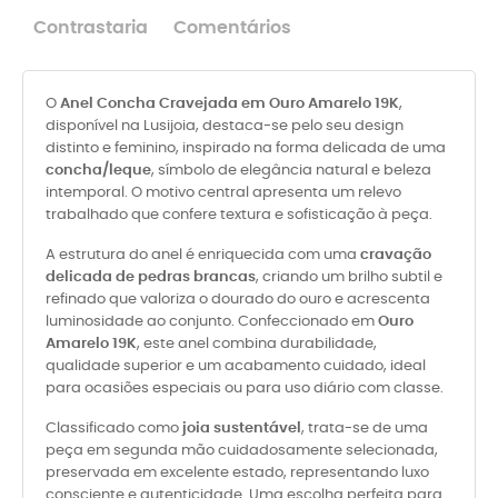
Contrastaria
Comentários
O
Anel Concha Cravejada em Ouro Amarelo 19K
,
disponível na Lusijoia, destaca-se pelo seu design
distinto e feminino, inspirado na forma delicada de uma
concha/leque
, símbolo de elegância natural e beleza
intemporal. O motivo central apresenta um relevo
trabalhado que confere textura e sofisticação à peça.
A estrutura do anel é enriquecida com uma
cravação
delicada de pedras brancas
, criando um brilho subtil e
refinado que valoriza o dourado do ouro e acrescenta
luminosidade ao conjunto. Confeccionado em
Ouro
Amarelo 19K
, este anel combina durabilidade,
qualidade superior e um acabamento cuidado, ideal
para ocasiões especiais ou para uso diário com classe.
Classificado como
joia sustentável
, trata-se de uma
peça em segunda mão cuidadosamente selecionada,
preservada em excelente estado, representando luxo
consciente e autenticidade. Uma escolha perfeita para