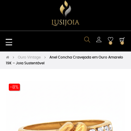
Toggle
☰
0
0
navigation
Ouro Vintage
Anel Concha Cravejada em Ouro Amarelo
19K – Joia Sustentável
-8%