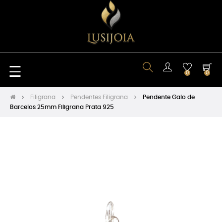
Toggle
☰
0
0
navigation
Filigrana
Pendentes Filigrana
Pendente Galo de
Barcelos 25mm Filigrana Prata 925