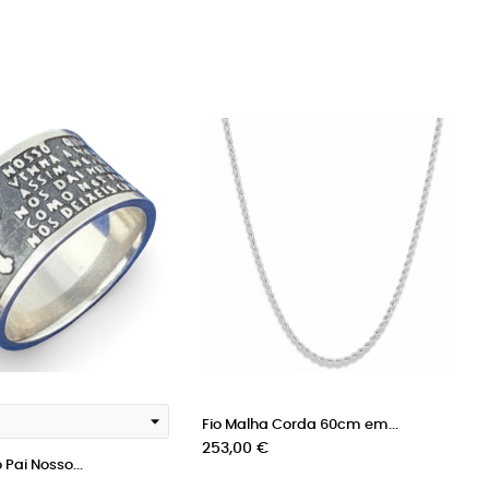
Fio Malha Corda 60cm em...
Preço
253,00 €
Pai Nosso...