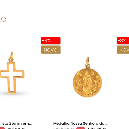
te
-8%
-8%
NOVO
NO
lista 25mm em...
Medalha Nossa Senhora da...