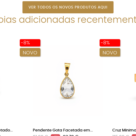
VER TODOS OS NOVOS PRODUTOS AQUI
oias adicionadas recentemen
-8%
-8%
NOVO
NOVO
ado...
Pendente Gota Facetada em...
Cruz Minima