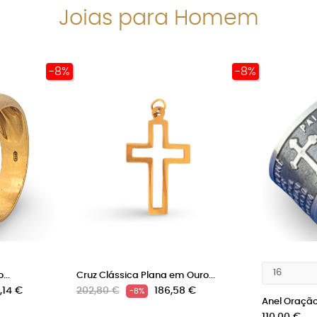
Joias para Homem
-8%
-8%
...
Cruz Clássica Plana em Ouro...
o
Preço
Preço
,14 €
202,80 €
186,58 €
-8%
Anel Oração 
normal
Preço