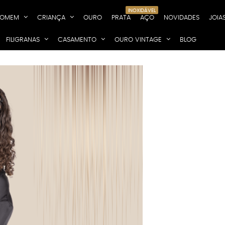
INOXIDÁVEL
OMEM
CRIANÇA
OURO
PRATA
AÇO
NOVIDADES
JOIA
FILIGRANAS
CASAMENTO
OURO VINTAGE
BLOG