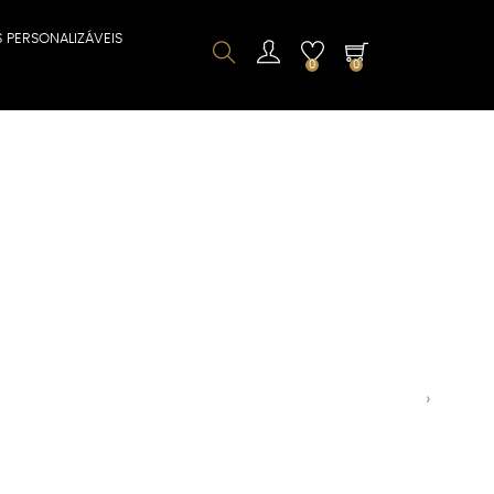
S PERSONALIZÁVEIS
0
0
Next
›