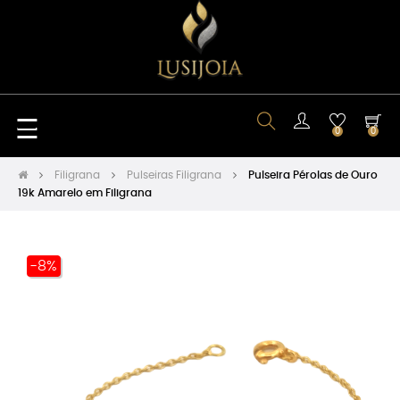
Toggle
☰
0
0
navigation
Filigrana
Pulseiras Filigrana
Pulseira Pérolas de Ouro
19k Amarelo em Filigrana
-8%