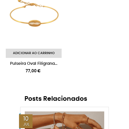
ADICIONAR AO CARRINHO
Pulseira Oval Filigrana...
Preço
77,00 €
Posts Relacionados
10
JUL