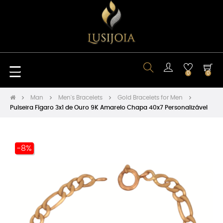
Toggle
☰
0
0
navigation
Man
Men's Bracelets
Gold Bracelets for Men
Pulseira Fígaro 3x1 de Ouro 9K Amarelo Chapa 40x7 Personalizável
-8%