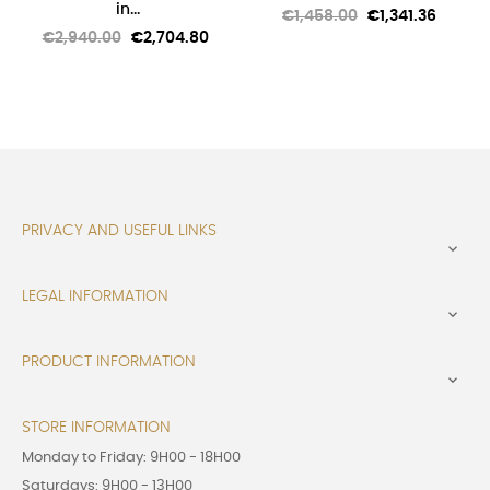
in...
Regular
Price
€1,458.00
€1,341.36
Regular
Price
€2,940.00
€2,704.80
price
price
PRIVACY AND USEFUL LINKS

LEGAL INFORMATION

PRODUCT INFORMATION

STORE INFORMATION
Monday to Friday: 9H00 - 18H00
Saturdays: 9H00 - 13H00