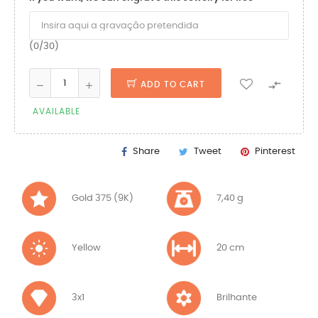
(0/30)

ADD TO CART
AVAILABLE
Share
Tweet
Pinterest
Gold 375 (9K)
7,40 g
Yellow
20 cm
3x1
Brilhante