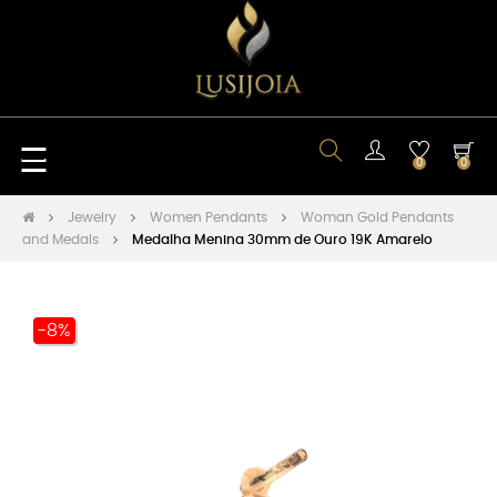
Toggle
☰
0
0
navigation
Jewelry
Women Pendants
Woman Gold Pendants
and Medals
Medalha Menina 30mm de Ouro 19K Amarelo
-8%