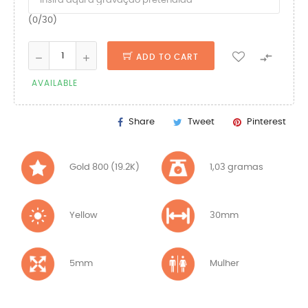
(0/30)

ADD TO CART
AVAILABLE
Share
Tweet
Pinterest
Gold 800 (19.2K)
1,03 gramas
Yellow
30mm
5mm
Mulher