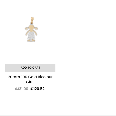
-8%
ADD TO CART
20mm 19K Gold Bicolour
Girl...
Regular
Price
€131.00
€120.52
price