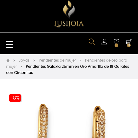
Navegación
☰
0
0
de
Joyas
Pendientes de mujer
Pendientes de oro para
mujer
Pendientes Galaxia 25mm en Oro Amarillo de 18 Quilates
con Circonitas
palanca
-8%