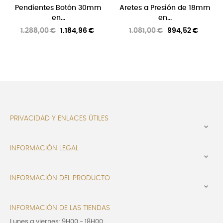
Pendientes Botón 30mm
Aretes a Presión de 18mm
en...
en...
Precio
Precio
Precio
Precio
1.288,00 €
1.184,96 €
1.081,00 €
994,52 €
regular
regular
PRIVACIDAD Y ENLACES ÚTILES

INFORMACIÓN LEGAL

INFORMACIÓN DEL PRODUCTO

INFORMACIÓN DE LAS TIENDAS
Lunes a viernes: 9H00 - 18H00