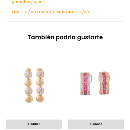
garantia
</span >
ENVÍOS</ a >>span>
PT 24HS GRATIS</a >
También podría gustarte
-8%
CARRO
CARRO