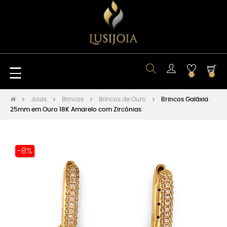
Toggle
☰
0
0
navigation
Joias
Brincos
Brincos de Ouro
Brincos Galáxia
25mm em Ouro 18K Amarelo com Zircónias
-8%