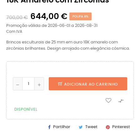
18K Amarelo com Zircónias
644,00 €
700,00 €
POUPA 8%
Promoção válida de 2026-06-01 a 2026-08-31
Com IVA
Brincos esculturais de 25 mm em ouro 18K amarelo com
zircónias brilhantes. Design arrojado com elegância cósmica.
ADICIONAR AO CARRINHO

DISPONÍVEL
Partilhar
Tweet
Pinterest