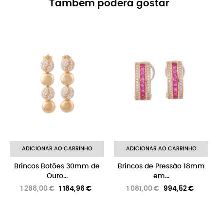
Também poderá gostar
-8%
ADICIONAR AO CARRINHO
ADICIONAR AO CARRINHO
Brincos Botões 30mm de
Brincos de Pressão 18mm
Ouro...
em...
Preço
Preço
Preço
Preço
1 288,00 €
1 184,96 €
1 081,00 €
994,52 €
normal
normal