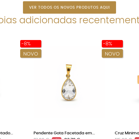
VER TODOS OS NOVOS PRODUTOS AQUI
oias adicionadas recentemen
-8%
-8%
NOVO
NOVO
ado...
Pendente Gota Facetada em...
Cruz Minima