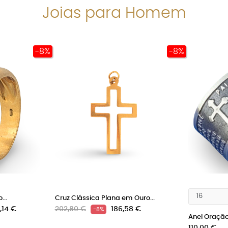
Joias para Homem
-8%
-8%
...
Cruz Clássica Plana em Ouro...
o
Preço
Preço
,14 €
202,80 €
186,58 €
-8%
Anel Oração 
normal
Preço