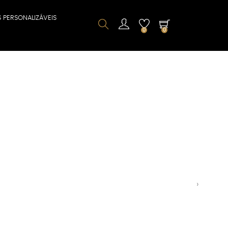
S PERSONALIZÁVEIS
0
0
Next
›