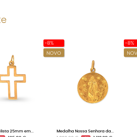
te
-8%
-8%
NOVO
NO
lista 25mm em...
Medalha Nossa Senhora da...